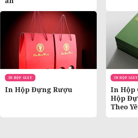
ăn
IN HỘP GIẤY
IN HỘP GIẤY
In Hộp Đựng Rượu
In Hộp 
Hộp Đự
Theo Yê