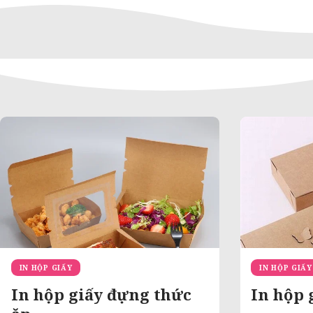
IN HỘP GIẤY
IN HỘP GIẤY
In hộp giấy đựng thức
In hộp 