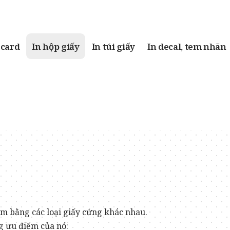
 card
In hộp giấy
In túi giấy
In decal, tem nhãn
m bằng các loại giấy cứng khác nhau.
ng ưu điểm của nó: