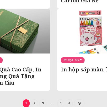
Carton Giá Rẻ
IN HỘP GIẤY
Quà Cao Cấp, In
In hộp sáp màu, 
ng Quà Tặng
u Cầu
1
2
3
…
5
6