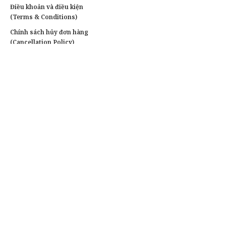
Điều khoản và điều kiện
(Terms & Conditions)
Chính sách hủy đơn hàng
(Cancellation Policy)
Chính sách bảo hành
(Warranty Policy)
Chính sách quyền riêng tư
Liên hệ
Tư vấn & đặt hàng:
0903 787 767(Zalo)
Khách doanh nghiệp:
0903 787 767
Xưởng in :
Đường Số 16, Phường Bình Hưng Hoà, Quận
Bình Tân, TpHCM
Văn phòng:
78/1 Ngô Chí Quốc, Phường Bình Chiểu,
Thành Phố Thủ Đức, TpHCM
Giờ hoạt động:
8h00 – 22h30 (Thứ 2 – Thứ 7), 9h – 21h
(Chủ Nhật)
Email:
dichvuinnhanhvn@gmail.com