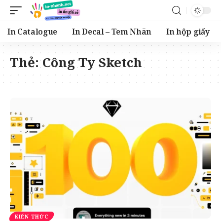
In Catalogue
In Decal – Tem Nhãn
In hộp giấy
Thẻ:
Công Ty Sketch
KIẾN THỨC