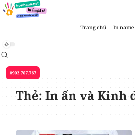
Trang chủ
In name
0903.787.767
Thẻ:
In ấn và Kinh