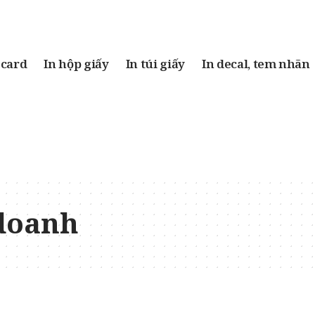
 card
In hộp giấy
In túi giấy
In decal, tem nhãn
 doanh