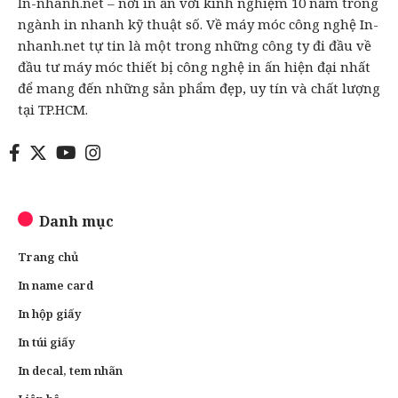
In-nhanh.net – nơi in ấn với kinh nghiệm 10 năm trong
ngành in nhanh kỹ thuật số. Về máy móc công nghệ In-
nhanh.net tự tin là một trong những công ty đi đầu về
đầu tư máy móc thiết bị công nghệ in ấn hiện đại nhất
để mang đến những sản phẩm đẹp, uy tín và chất lượng
tại TP.HCM.
Danh mục
Trang chủ
In name card
In hộp giấy
In túi giấy
In decal, tem nhãn