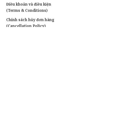
Điều khoản và điều kiện
(Terms & Conditions)
Chính sách hủy đơn hàng
(Cancellation Policy)
Chính sách bảo hành
(Warranty Policy)
Chính sách quyền riêng tư
Liên hệ
Tư vấn & đặt hàng:
0903 787 767(Zalo)
Khách doanh nghiệp:
0903 787 767
Xưởng in :
Đường Số 16, Phường Bình Hưng Hoà, Quận
Bình Tân, TpHCM
Văn phòng:
78/1 Ngô Chí Quốc, Phường Bình Chiểu,
Thành Phố Thủ Đức, TpHCM
Giờ hoạt động:
8h00 – 22h30 (Thứ 2 – Thứ 7), 9h – 21h
(Chủ Nhật)
Email:
dichvuinnhanhvn@gmail.com