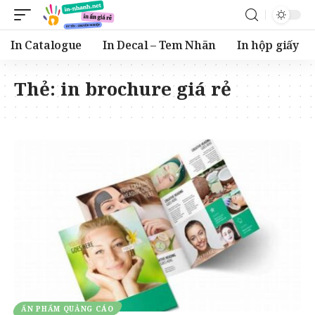
In Catalogue
In Decal – Tem Nhãn
In hộp giấy
Thẻ:
in brochure giá rẻ
ẤN PHẨM QUẢNG CÁO