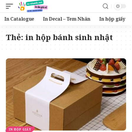
In Catalogue
In Decal – Tem Nhãn
In hộp giấy
Thẻ:
in hộp bánh sinh nhật
IN HỘP GIẤY