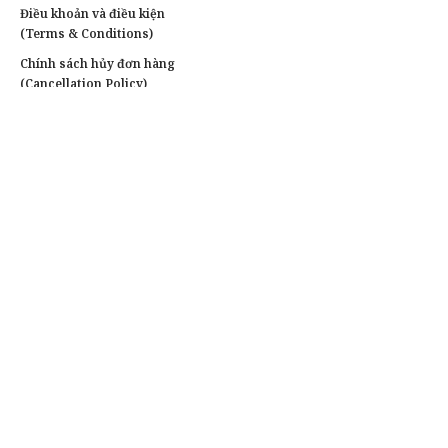
Điều khoản và điều kiện
(Terms & Conditions)
Chính sách hủy đơn hàng
(Cancellation Policy)
Chính sách bảo hành
(Warranty Policy)
Chính sách quyền riêng tư
Liên hệ
Tư vấn & đặt hàng:
0903 787 767(Zalo)
Khách doanh nghiệp:
0903 787 767
Xưởng in :
Đường Số 16, Phường Bình Hưng Hoà, Quận
Bình Tân, TpHCM
Văn phòng:
78/1 Ngô Chí Quốc, Phường Bình Chiểu,
Thành Phố Thủ Đức, TpHCM
Giờ hoạt động:
8h00 – 22h30 (Thứ 2 – Thứ 7), 9h – 21h
(Chủ Nhật)
Email:
dichvuinnhanhvn@gmail.com