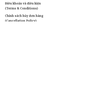
Điều khoản và điều kiện
(Terms & Conditions)
Chính sách hủy đơn hàng
(Cancellation Policy)
Chính sách bảo hành
(Warranty Policy)
Chính sách quyền riêng tư
Liên hệ
Tư vấn & đặt hàng:
0903 787 767(Zalo)
Khách doanh nghiệp:
0903 787 767
Xưởng in :
Đường Số 16, Phường Bình Hưng Hoà, Quận
Bình Tân, TpHCM
Văn phòng:
78/1 Ngô Chí Quốc, Phường Bình Chiểu,
Thành Phố Thủ Đức, TpHCM
Giờ hoạt động:
8h00 – 22h30 (Thứ 2 – Thứ 7), 9h – 21h
(Chủ Nhật)
Email:
dichvuinnhanhvn@gmail.com