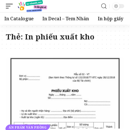
In Catalogue
In Decal – Tem Nhãn
In hộp giấy
Thẻ:
In phiếu xuất kho
ẤN PHẨM VĂN PHÒNG