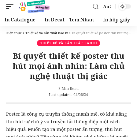
Aa
Font
Resizer
In Catalogue
In Decal – Tem Nhãn
In hộp giấy
Kiến thức
>
Thiết kế và sản xuất bao bì
>
Bí quyết thiết kế poster thu hút mọi ánh nhìn: Làm chủ nghệ thuật thị giác
THIẾT KẾ VÀ SẢN XUẤT BAO BÌ
Bí quyết thiết kế poster thu
hút mọi ánh nhìn: Làm chủ
nghệ thuật thị giác
8 Min Read
Last updated: 04/06/24
Poster
là công cụ truyền thông mạnh mẽ, có khả năng
thu hút sự chú ý và truyền tải thông điệp một cách
hiệu quả. Muốn tạo ra một poster ấn tượng, thu hút
mọi ánh nhìn? Hãy cùng tôi khám phá những bí quyết