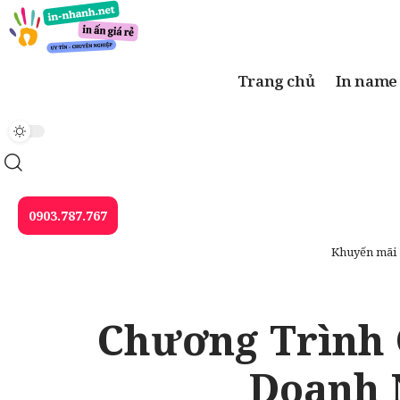
Trang chủ
In name
0903.787.767
Khuyến mãi
Chương Trình 
Doanh 