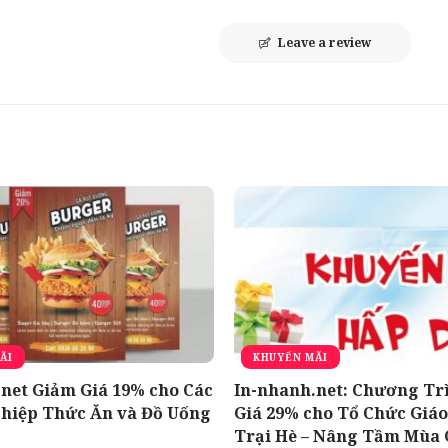
Leave a review
ÃI
KHUYẾN MÃI
net Giảm Giá 19% cho Các
In-nhanh.net: Chương Tr
hiệp Thức Ăn và Đồ Uống
Giá 29% cho Tổ Chức Giáo
Trại Hè – Nâng Tầm Mùa 