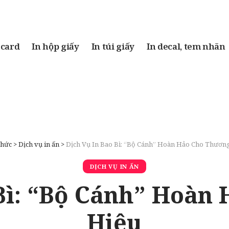
 card
In hộp giấy
In túi giấy
In decal, tem nhãn
thức
>
Dịch vụ in ấn
>
Dịch Vụ In Bao Bì: “Bộ Cánh” Hoàn Hảo Cho Thươn
DỊCH VỤ IN ẤN
 Bì: “Bộ Cánh” Hoàn
Hiệu