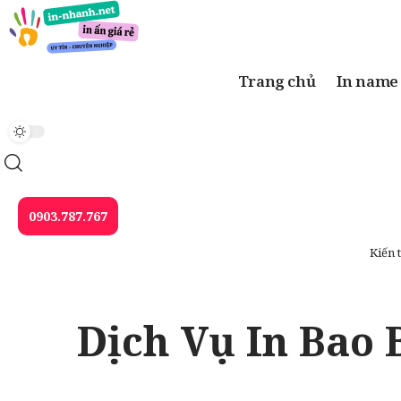
Trang chủ
In name
0903.787.767
Kiến 
Dịch Vụ In Bao