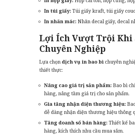
In hộp giấy:
Hộp carton, hộp cứng, hộ
In túi giấy:
Túi giấy kraft, túi giấy co
In nhãn mác:
Nhãn decal giấy, decal 
Lợi Ích Vượt Trội Khi
Chuyên Nghiệp
Lựa chọn
dịch vụ in bao bì
chuyên nghiệ
thiết thực:
Nâng cao giá trị sản phẩm:
Bao bì ch
hàng, nâng tầm giá trị cho sản phẩm.
Gia tăng nhận diện thương hiệu:
Bao
dễ dàng nhận diện thương hiệu thông q
Tăng doanh số bán hàng:
Thiết kế ba
hàng, kích thích nhu cầu mua sắm.