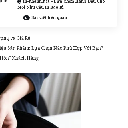
ụ In
In-nhanh.net – Lựa Chọn Hàng Đầu Cho
Mọi Nhu Cầu In Bao Bì
Bài viết liên quan
ợng và Giá Rẻ
Thiệu Sản Phẩm: Lựa Chọn Nào Phù Hợp Với Bạn?
p Hồn” Khách Hàng