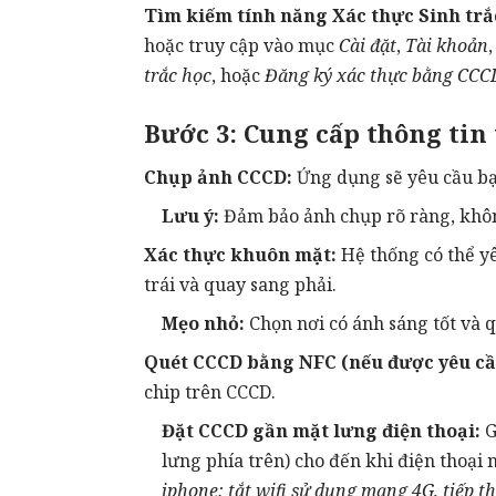
Tìm kiếm tính năng Xác thực Sinh trắ
hoặc truy cập vào mục
Cài đặt
,
Tài khoản
trắc học
, hoặc
Đăng ký xác thực bằng CCC
Bước 3: Cung cấp thông tin
Chụp ảnh CCCD:
Ứng dụng sẽ yêu cầu bạ
Lưu ý:
Đảm bảo ảnh chụp rõ ràng, khôn
Xác thực khuôn mặt:
Hệ thống có thể y
trái và quay sang phải.
Mẹo nhỏ:
Chọn nơi có ánh sáng tốt và 
Quét CCCD bằng NFC (nếu được yêu cầ
chip trên CCCD.
Đặt CCCD gần mặt lưng điện thoại:
G
lưng phía trên) cho đến khi điện thoại
iphone: tắt wifi sử dụng mạng 4G, tiếp t