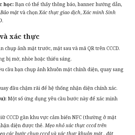
c học:
Bạn có thể thấy thông báo, banner hướng dẫn,
,
Bảo mật
và chọn
Xác thực giao dịch
,
Xác minh Sinh
D
.
 và xác thực
n chụp ảnh mặt trước, mặt sau và mã QR trên CCCD.
g bị mờ, nhòe hoặc thiếu sáng.
êu cầu bạn chụp ảnh khuôn mặt chính diện, quay sang
quay đầu chậm rãi để hệ thống nhận diện chính xác.
u):
Một số ứng dụng yêu cầu bước này để xác minh
iữ CCCD gần khu vực cảm biến NFC (thường ở mặt
 nhận diện được thẻ.
Mẹo nhỏ xác thực cccd trên
heo các bước chụp cccd và xác thực khuôn mặt , đặt