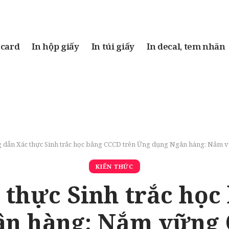
 card
In hộp giấy
In túi giấy
In decal, tem nhãn
dẫn Xác thực Sinh trắc học bằng CCCD trên Ứng dụng Ngân hàng: Nắm v
KIẾN THỨC
thực Sinh trắc học
n hàng: Nắm vững 