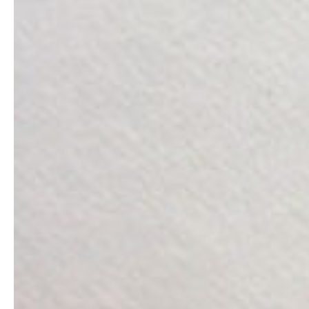
sự hiện đại, nổi bật cho bao thư.
Cửa sổ bóng kính tiện lợi
: Phần cửa sổ thường được
thiết kế để lộ tên người nhận thư. Điều này giúp việc
người giao thư phân loại thư, gửi thư đúng người và
nhanh chóng hơn.
Tạo sự đồng bộ trong nội bộ và xây dựng hình ảnh
chuyên nghiệp cho doanh nghiệp bằng việc sử dụng
bao thư cửa sổ kính
⇒Xem thêm:
Bao thư giấy mỹ thuật
,
In bao thư giấy
kraft
,
In bao thư a5
,
In bao thư a4
Xưởng in bao thư cửa sổ kính giá rẻ
In-nhanh.net
là xưởng in bao thư cửa sổ kính có kinh
nghiệm lâu năm trong nghề, được sự ủng hộ và tin
dùng của quý khách hàng từ các tỉnh thành trên cả
nước.