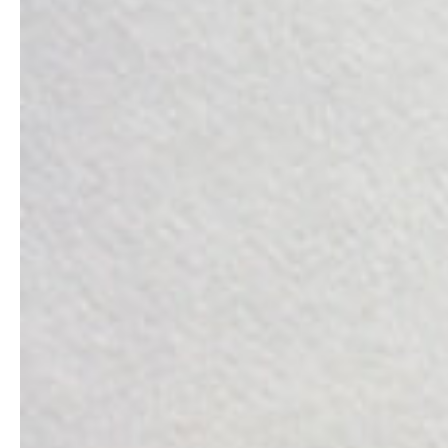
Cửa sổ kính supo
: 130 x 30 mm.
In bao thư cửa sổ kính là một lựa chọn hiện đại và tiện
lợi cho việc gửi thư từ. Phần cửa sổ kính giúp người
giao thư phân loại thư và gửi thư đúng người một cách
nhanh chóng. Ngoài ra, việc sử dụng bao thư cửa sổ
kính còn giúp xây dựng tính đồng bộ và hình ảnh
chuyên nghiệp cho doanh nghiệp
Ưu điểm bao thư cửa sổ kính
Bao thư cửa sổ kính là một trong những mẫu phong bì
thư hiện đại và được sử dụng phổ biến bởi nhiều doanh
nghiệp. Dưới đây là một số ưu điểm của bao thư cửa sổ
kính:
Vẻ ngoại hiện đại
: Bao thư cửa sổ kính có vẻ ngoại độc
đáo và mới lạ hơn các mẫu thư kín thông thường. Sự
kết hợp giữa giấy thường và cửa sổ bóng kính tạo nên