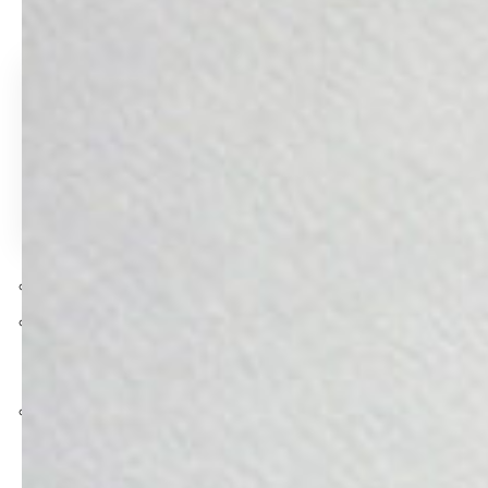
số thông tin về bao thư cửa sổ kính:
Nội dung chính
Ưu điểm bao thư cửa sổ kính
Xưởng in bao thư cửa sổ kính giá rẻ
Bài viết liên quan
Xưởng In Catalogue Giá Rẻ Lấy Ngay Tại TPHCM
Túi Zip Đựng Thực Phẩm: Giải Pháp Bảo Quản Thực
Phẩm Toàn Diện – In Ấn Theo Yêu Cầu Tại In-
nhanh.net
In Tem Dán UV DTF : Bền Đẹp – Chống Nước