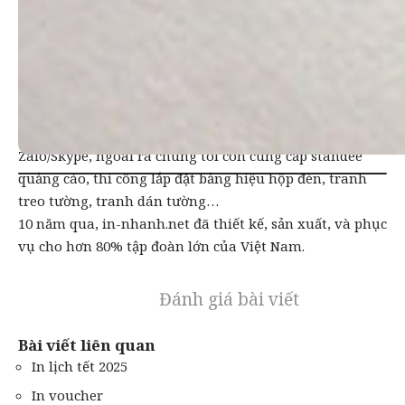
Khách hàng cũng đang có ý định đặt in bao thư có cửa
sổ kính giá rẻ? Liên hệ ngay hotline in-nhanh.net để
được tư vấn giải pháp in ấn cùng báo giá tốt nhất.
Chúng tôi là công ty cung cấp dịch vụ
in nhanh
giá rẻ
hàng đầu với nền tảng đặt in online, duyệt mẫu qua
Zalo/Skype, ngoài ra chúng tôi còn cung cấp standee
quảng cáo, thi công lắp đặt bảng hiệu hộp đèn, tranh
treo tường, tranh dán tường…
10 năm qua, in-nhanh.net đã thiết kế, sản xuất, và phục
vụ cho hơn 80% tập đoàn lớn của Việt Nam.
Đánh giá bài viết
Bài viết liên quan
In lịch tết 2025
In voucher