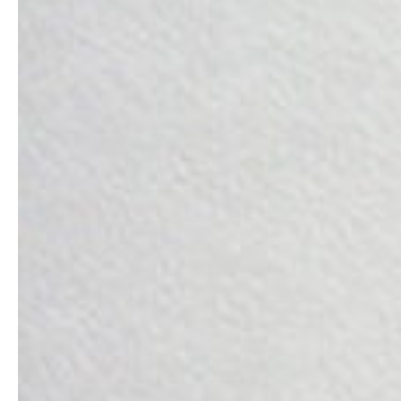
Bao thư cửa sổ kính
Thông số kỹ thuật
:
Kích thước chuẩn
: 12×22 cm (bao nhỏ), 17×23 cm (bao
trung), 25×35 cm (bao lớn).
Chất liệu giấy
: Fort 100gsm.
Kỹ thuật in
: In Offset.