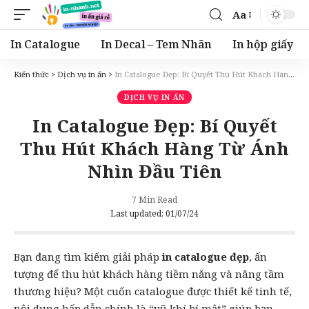
Aa
Font
Resizer
In Catalogue
In Decal – Tem Nhãn
In hộp giấy
Kiến thức
>
Dịch vụ in ấn
>
In Catalogue Đẹp: Bí Quyết Thu Hút Khách Hàng Từ Ánh Nhìn Đầu Tiên
DỊCH VỤ IN ẤN
In Catalogue Đẹp: Bí Quyết
Thu Hút Khách Hàng Từ Ánh
Nhìn Đầu Tiên
7 Min Read
Last updated: 01/07/24
Bạn đang tìm kiếm giải pháp
in
catalogue
đẹp
, ấn
tượng để thu hút khách hàng tiềm năng và nâng tầm
thương hiệu? Một cuốn catalogue được thiết kế tinh tế,
nội dung hấp dẫn chính là “vũ khí bí mật” giúp bạn