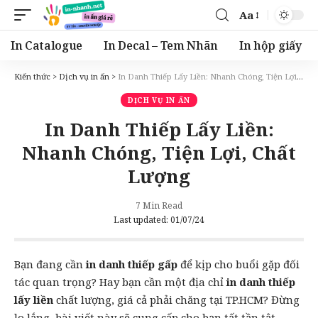
Aa
Font
Resizer
In Catalogue
In Decal – Tem Nhãn
In hộp giấy
Kiến thức
>
Dịch vụ in ấn
>
In Danh Thiếp Lấy Liền: Nhanh Chóng, Tiện Lợi, Chất Lượng
DỊCH VỤ IN ẤN
In Danh Thiếp Lấy Liền:
Nhanh Chóng, Tiện Lợi, Chất
Lượng
7 Min Read
Last updated: 01/07/24
Bạn đang cần
in danh thiếp gấp
để kịp cho buổi gặp đối
tác quan trọng? Hay bạn cần một địa chỉ
in danh thiếp
lấy liền
chất lượng, giá cả phải chăng tại TP.HCM? Đừng
lo lắng, bài viết này sẽ cung cấp cho bạn tất tần tật