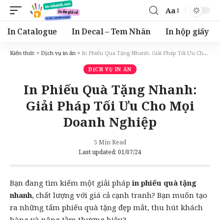
Aa
Font
Resizer
In Catalogue
In Decal – Tem Nhãn
In hộp giấy
Kiến thức
>
Dịch vụ in ấn
>
In Phiếu Quà Tặng Nhanh: Giải Pháp Tối Ưu Cho Mọi Doanh Nghiệp
DỊCH VỤ IN ẤN
In Phiếu Quà Tặng Nhanh:
Giải Pháp Tối Ưu Cho Mọi
Doanh Nghiệp
5 Min Read
Last updated: 01/07/24
Bạn đang tìm kiếm một giải pháp
in phiếu quà tặng
nhanh
, chất lượng với giá cả cạnh tranh? Bạn muốn tạo
ra những tấm phiếu quà tặng đẹp mắt, thu hút khách
hàng và nâng tầm thương hiệu?