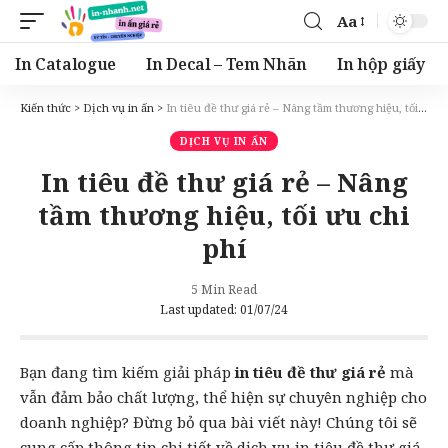
Aa
Font
Resizer
In Catalogue
In Decal – Tem Nhãn
In hộp giấy
Kiến thức
>
Dịch vụ in ấn
>
In tiêu đề thư giá rẻ – Nâng tầm thương hiệu, tối ưu chi phí
DỊCH VỤ IN ẤN
In tiêu đề thư giá rẻ – Nâng
tầm thương hiệu, tối ưu chi
phí
5 Min Read
Last updated: 01/07/24
Bạn đang tìm kiếm giải pháp
in tiêu đề thư giá rẻ
mà
vẫn đảm bảo chất lượng, thể hiện sự chuyên nghiệp cho
doanh nghiệp? Đừng bỏ qua bài viết này! Chúng tôi sẽ
cung cấp thông tin chi tiết về dịch vụ in tiêu đề thư giá