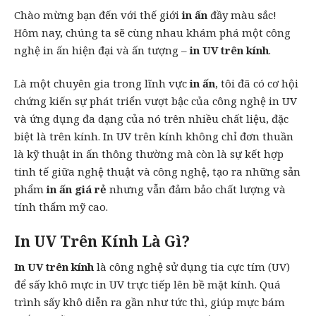
Chào mừng bạn đến với thế giới
in ấn
đầy màu sắc!
Hôm nay, chúng ta sẽ cùng nhau khám phá một công
nghệ in ấn hiện đại và ấn tượng –
in UV trên kính
.
Là một chuyên gia trong lĩnh vực
in ấn
, tôi đã có cơ hội
chứng kiến sự phát triển vượt bậc của công nghệ in UV
và ứng dụng đa dạng của nó trên nhiều chất liệu, đặc
biệt là trên kính. In UV trên kính không chỉ đơn thuần
là kỹ thuật in ấn thông thường mà còn là sự kết hợp
tinh tế giữa nghệ thuật và công nghệ, tạo ra những sản
phẩm
in ấn giá rẻ
nhưng vẫn đảm bảo chất lượng và
tính thẩm mỹ cao.
In UV Trên Kính Là Gì?
In UV trên kính
là công nghệ sử dụng tia cực tím (UV)
để sấy khô mực in UV trực tiếp lên bề mặt kính. Quá
trình sấy khô diễn ra gần như tức thì, giúp mực bám