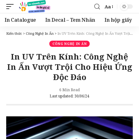
Aa
Font
Resizer
In Catalogue
In Decal – Tem Nhãn
In hộp giấy
Kiến thức
>
Công Nghệ In Ấn
>
In UV Trên Kính: Công Nghệ In Ấn Vượt Trội Cho Hiệu Ứng Độc Đáo
CÔNG NGHỆ IN ẤN
In UV Trên Kính: Công Nghệ
In Ấn Vượt Trội Cho Hiệu Ứng
Độc Đáo
6 Min Read
Last updated: 30/06/24