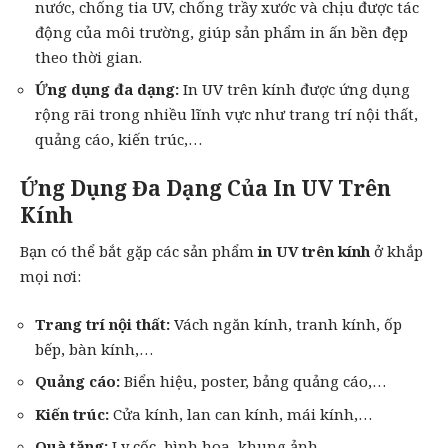
nước, chống tia UV, chống trầy xước và chịu được tác
động của môi trường, giúp sản phẩm in ấn bền đẹp
theo thời gian.
Ứng dụng đa dạng:
In UV trên kính được ứng dụng
rộng rãi trong nhiều lĩnh vực như trang trí nội thất,
quảng cáo, kiến trúc,…
Ứng Dụng Đa Dạng Của In UV Trên
Kính
Bạn có thể bắt gặp các sản phẩm
in UV trên kính
ở khắp
mọi nơi:
Trang trí nội thất:
Vách ngăn kính, tranh kính, ốp
bếp, bàn kính,…
Quảng cáo:
Biển hiệu,
poster
, bảng quảng cáo,…
Kiến trúc:
Cửa kính, lan can kính, mái kính,…
Quà tặng:
Ly cốc, bình hoa, khung ảnh,…