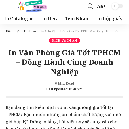
Aa
Font
Resizer
In Catalogue
In Decal – Tem Nhãn
In hộp giấy
Kiến thức
>
Dịch vụ in ấn
>
In Văn Phòng Giá Tốt TPHCM – Đồng Hành Cùng Doanh Nghiệp
DỊCH VỤ IN ẤN
In Văn Phòng Giá Tốt TPHCM
– Đồng Hành Cùng Doanh
Nghiệp
6 Min Read
Last updated: 01/07/24
Bạn đang tìm kiếm dịch vụ
in văn phòng giá tốt
tại
TPHCM? Bạn muốn những ấn phẩm chất lượng với mức
giá hợp lý? Đừng lo lắng, bài viết này sẽ cung cấp cho
bạn tất cả thông tin cần thiết về dịch vụ
in ấn
giá rẻ