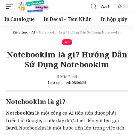
Aa
Font
Resizer
In Catalogue
In Decal – Tem Nhãn
In hộp giấy
Kiến thức
>
AI
>
Notebooklm là gì? Hướng Dẫn Sử Dụng Notebooklm
AI
Notebooklm là gì? Hướng Dẫn
Sử Dụng Notebooklm
5 Min Read
Last updated: 08/06/24
Notebooklm là gì?
Notebooklm
là một công cụ
AI
tiên tiến được phát
triển bởi Google, trước đây được biết đến với tên gọi
Bard
. Notebooklm là một bước tiến lớn trong việc tích