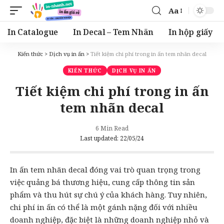
Aa
Font
Resizer
In Catalogue
In Decal – Tem Nhãn
In hộp giấy
Kiến thức
>
Dịch vụ in ấn
>
Tiết kiệm chi phí trong in ấn tem nhãn decal
KIẾN THỨC
DỊCH VỤ IN ẤN
Tiết kiệm chi phí trong in ấn
tem nhãn decal
6 Min Read
Last updated: 22/05/24
In ấn
tem nhãn
decal đóng vai trò quan trọng trong
việc quảng bá thương hiệu, cung cấp thông tin sản
phẩm và thu hút sự chú ý của khách hàng. Tuy nhiên,
chi phí in ấn có thể là một gánh nặng đối với nhiều
doanh nghiệp, đặc biệt là những doanh nghiệp nhỏ và