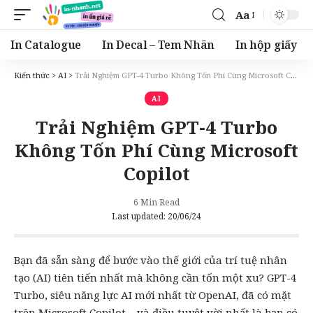
Aa
Font
Resizer
In Catalogue
In Decal – Tem Nhãn
In hộp giấy
Kiến thức
>
AI
>
Trải Nghiệm GPT-4 Turbo Không Tốn Phí Cùng Microsoft Copilot
AI
Trải Nghiệm GPT-4 Turbo
Không Tốn Phí Cùng Microsoft
Copilot
6 Min Read
Last updated: 20/06/24
Bạn đã sẵn sàng để bước vào thế giới của
trí tuệ nhân
tạo
(
AI
) tiên tiến nhất mà không cần tốn một xu? GPT-4
Turbo, siêu năng lực
AI
mới nhất từ
OpenAI
, đã có mặt
trên Microsoft
Copilot
– và điều tuyệt vời nhất là bạn có