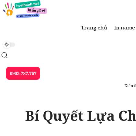
Trang chủ
In name
0903.787.767
Kiến 
Bí Quyết Lựa Ch