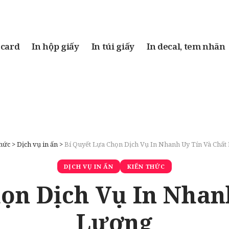
 card
In hộp giấy
In túi giấy
In decal, tem nhãn
thức
>
Dịch vụ in ấn
>
Bí Quyết Lựa Chọn Dịch Vụ In Nhanh Uy Tín Và Chất
DỊCH VỤ IN ẤN
KIẾN THỨC
ọn Dịch Vụ In Nhan
Lượng