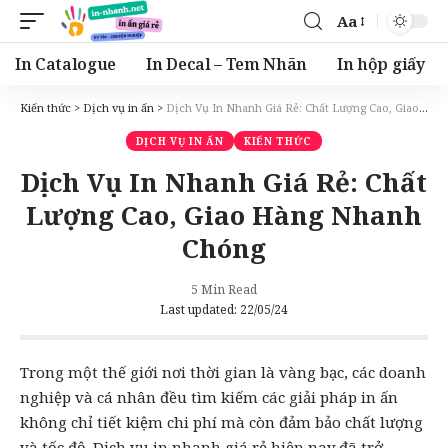
Aa
Font
Resizer
In Catalogue
In Decal – Tem Nhãn
In hộp giấy
Kiến thức
>
Dịch vụ in ấn
>
Dịch Vụ In Nhanh Giá Rẻ: Chất Lượng Cao, Giao Hàng Nhanh Chóng
DỊCH VỤ IN ẤN
KIẾN THỨC
Dịch Vụ In Nhanh Giá Rẻ: Chất
Lượng Cao, Giao Hàng Nhanh
Chóng
5 Min Read
Last updated: 22/05/24
Trong một thế giới nơi thời gian là vàng bạc, các doanh
nghiệp và cá nhân đều tìm kiếm các giải pháp
in ấn
không chỉ tiết kiệm chi phí mà còn đảm bảo chất lượng
và tốc độ.
Dịch vụ in nhanh
giá rẻ hiện nay đã trở