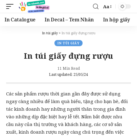
Aa
Font
Resizer
In Catalogue
In Decal – Tem Nhãn
In hộp giấy
In túi giấy
>
In túi giấy đựng rượu
IN TÚI GIẤY
In túi giấy đựng rượu
11 Min Read
Last updated: 25/05/24
Các sản phẩm rượu thời gian gần đây được sử dụng
ngay càng nhiều để làm quà biếu, tặng cho bạn bè, đối
tác kinh doanh hay những người thân trong gia đình
vào những dịp đặc biệt hay lễ tết. Nắm bắt được nhu
cầu này của thị trường và khách hàng, các cơ sở sản
xuất, kinh doanh rượu ngày càng chú trọng đến việc