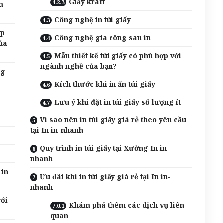
Giấy kraft
m
Công nghệ in túi giấy
úp
Công nghệ gia công sau in
ủa
Mẫu thiết kế túi giấy có phù hợp với
ngành nghề của bạn?
ng
Kích thước khi in ấn túi giấy
Lưu ý khi đặt in túi giấy số lượng ít
Vì sao nên in túi giấy giá rẻ theo yêu cầu
tại In in-nhanh
Quy trình in túi giấy tại Xưởng In in-
nhanh
 in
Ưu đãi khi in túi giấy giá rẻ tại In in-
nhanh
với
Khám phá thêm các dịch vụ liên
quan