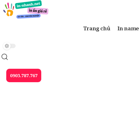
Trang chủ
In name
0903.787.767