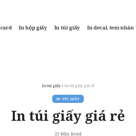
 card
In hộp giấy
In túi giấy
In decal, tem nhãn
In túi giấy
>
In túi giấy giá rẻ
IN TÚI GIẤY
In túi giấy giá rẻ
25 Min Read