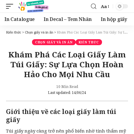
Aa
Font
Resizer
In Catalogue
In Decal – Tem Nhãn
In hộp giấy
Kiến thức
>
Chọn giấy và in ấn
>
Khám Phá Các Loại Giấy Làm Túi Giấy: Sự Lựa Chọn Hoàn Hảo Cho Mọi Nhu Cầu
CHỌN GIẤY VÀ IN ẤN
KIẾN THỨC
Khám Phá Các Loại Giấy Làm
Túi Giấy: Sự Lựa Chọn Hoàn
Hảo Cho Mọi Nhu Cầu
10 Min Read
Last updated: 14/06/24
Giới thiệu về các loại giấy làm túi
giấy
Túi giấy ngày càng trở nên phổ biến nhờ tính thẩm mỹ