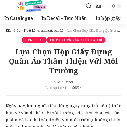
Aa
Font
Resizer
In Catalogue
In Decal – Tem Nhãn
In hộp giấy
Kiến thức
>
Thiết kế và sản xuất bao bì
>
Lựa Chọn Hộp Giấy Đựng Quần Áo Thân Thiện Với Môi Trường
KIẾN THỨC
THIẾT KẾ VÀ SẢN XUẤT BAO BÌ
Lựa Chọn Hộp Giấy Đựng
Quần Áo Thân Thiện Với Môi
Trường
5 Min Read
Last updated: 14/06/24
Ngày nay, khi người tiêu dùng ngày càng trở nên ý thức
hơn về vấn đề bảo vệ môi trường, việc lựa chọn các sản
phẩm và bao bì thân thiện với môi trường không chỉ là
một xu hướng mà còn là một trách nhiệm.