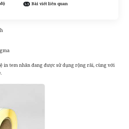
 độ
Bài viết liên quan
ch
igma
hệ
in tem nhãn
đang được sử dụng rộng rãi, cùng với
.