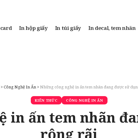
 card
In hộp giấy
In túi giấy
In decal, tem nhãn
>
Công Nghệ In Ấn
>
Những công nghệ in ấn tem nhãn đang được sử dụng
KIẾN THỨC
CÔNG NGHỆ IN ẤN
 in ấn tem nhãn đ
rộng rãi