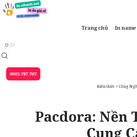
Trang chủ
In name
0903.787.767
Kiến thức
>
Công Ngh
Pacdora: Nền 
Cung C