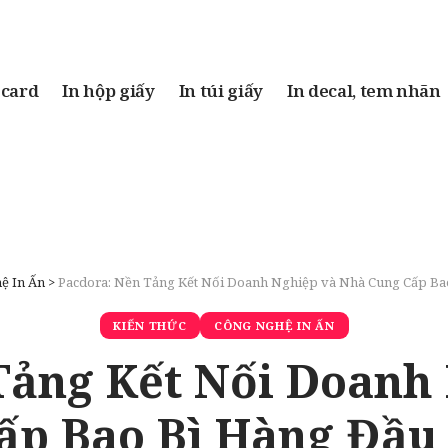
 card
In hộp giấy
In túi giấy
In decal, tem nhãn
ệ In Ấn
>
Pacdora: Nền Tảng Kết Nối Doanh Nghiệp và Nhà Cung Cấp Ba
KIẾN THỨC
CÔNG NGHỆ IN ẤN
Tảng Kết Nối Doanh
ấp Bao Bì Hàng Đầu