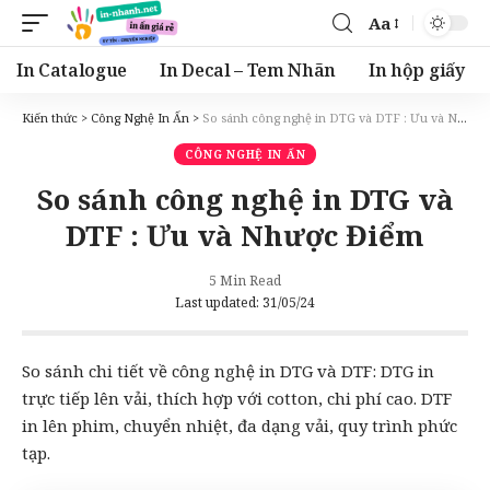
Aa
Font
Resizer
In Catalogue
In Decal – Tem Nhãn
In hộp giấy
Kiến thức
>
Công Nghệ In Ấn
>
So sánh công nghệ in DTG và DTF : Ưu và Nhược Điểm
CÔNG NGHỆ IN ẤN
So sánh công nghệ in DTG và
DTF : Ưu và Nhược Điểm
5 Min Read
Last updated: 31/05/24
So sánh chi tiết về công nghệ in DTG và DTF: DTG in
trực tiếp lên vải, thích hợp với cotton, chi phí cao. DTF
in lên phim, chuyển nhiệt, đa dạng vải, quy trình phức
tạp.