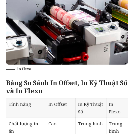
In Flexo
Bảng So Sánh In Offset, In Kỹ Thuật Số
và In Flexo
Tính năng
In Offset
In Kỹ Thuật
In
Số
Flexo
Chất lượng in
Cao
Trung bình
Trung
ấn
bình