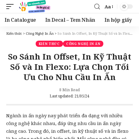
Aa
Font
Resizer
In Catalogue
In Decal – Tem Nhãn
In hộp giấy
Kiến thức
>
Công Nghệ In Ấn
>
So Sánh In Offset, In Kỹ Thuật Số và In Flexo: Lựa Chọn Tối Ưu Cho Nhu Cầu In Ấn
KIẾN THỨC
CÔNG NGHỆ IN ẤN
So Sánh In Offset, In Kỹ Thuật
Số và In Flexo: Lựa Chọn Tối
Ưu Cho Nhu Cầu In Ấn
8 Min Read
Last updated: 21/05/24
Ngành
in ấn
ngày nay phát triển đa dạng với nhiều
công nghệ khác nhau, đáp ứng nhu cầu
in ấn
ngày
càng cao. Trong đó, in offset,
in kỹ thuật số
và
in flexo
là ba công nghệ phổ biến nhất. Mỗi công nghệ đều có