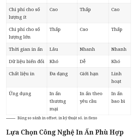
Chi phí cho số
Cao
Thấp
Cao
lượng ít
Chi phí cho số
Thấp
Cao
Thấp
lượng lớn
Thời gian in ấn
Lâu
Nhanh
Nhanh
Dữ liệu biến đổi
Khó
Dễ
Khó
Chất liệu in
Đa dạng
Giới hạn
Linh
hoạt
Ứng dụng
In ấn
In ấn theo
In ấn
thương
yêu cầu
bao bì
mại
Bảng so sánh in offset, in kỹ thuật số, in flexo
Lựa Chọn Công Nghệ In Ấn Phù Hợp