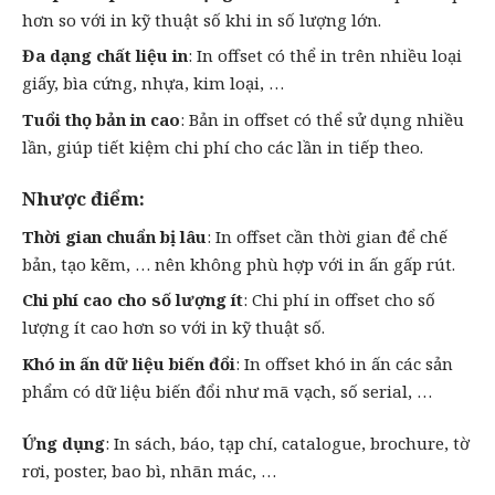
hơn so với in kỹ thuật số khi in số lượng lớn.
Đa dạng chất liệu in
: In offset có thể in trên nhiều loại
giấy, bìa cứng, nhựa, kim loại, …
Tuổi thọ bản in cao
: Bản in offset có thể sử dụng nhiều
lần, giúp tiết kiệm chi phí cho các lần in tiếp theo.
Nhược điểm:
Thời gian chuẩn bị lâu
: In offset cần thời gian để chế
bản, tạo kẽm, … nên không phù hợp với in ấn gấp rút.
Chi phí cao cho số lượng ít
: Chi phí in offset cho số
lượng ít cao hơn so với in kỹ thuật số.
Khó in ấn dữ liệu biến đổi
: In offset khó in ấn các sản
phẩm có dữ liệu biến đổi như mã vạch, số serial, …
Ứng dụng
: In sách, báo, tạp chí,
catalogue
,
brochure
,
tờ
rơi
,
poster
, bao bì, nhãn mác, …