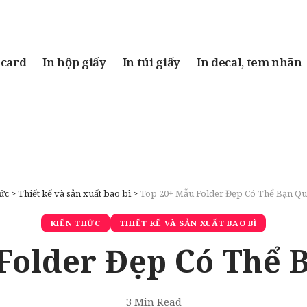
 card
In hộp giấy
In túi giấy
In decal, tem nhãn
ức
>
Thiết kế và sản xuất bao bì
>
Top 20+ Mẫu Folder Đẹp Có Thể Bạn Q
KIẾN THỨC
THIẾT KẾ VÀ SẢN XUẤT BAO BÌ
Folder Đẹp Có Thể
3 Min Read