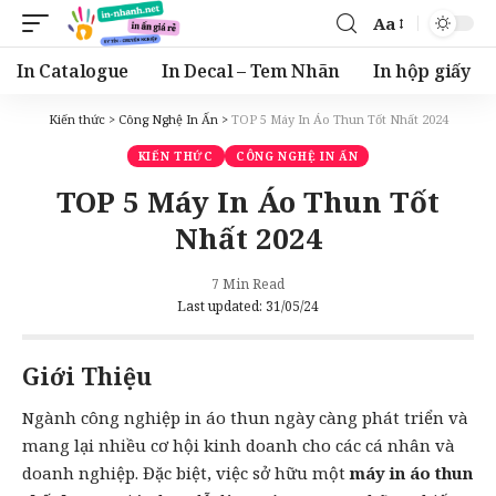
Aa
Font
Resizer
In Catalogue
In Decal – Tem Nhãn
In hộp giấy
Kiến thức
>
Công Nghệ In Ấn
>
TOP 5 Máy In Áo Thun Tốt Nhất 2024
KIẾN THỨC
CÔNG NGHỆ IN ẤN
TOP 5 Máy In Áo Thun Tốt
Nhất 2024
7 Min Read
Last updated: 31/05/24
Giới Thiệu
Ngành công nghiệp in áo thun ngày càng phát triển và
mang lại nhiều cơ hội kinh doanh cho các cá nhân và
doanh nghiệp. Đặc biệt, việc sở hữu một
máy in áo thun