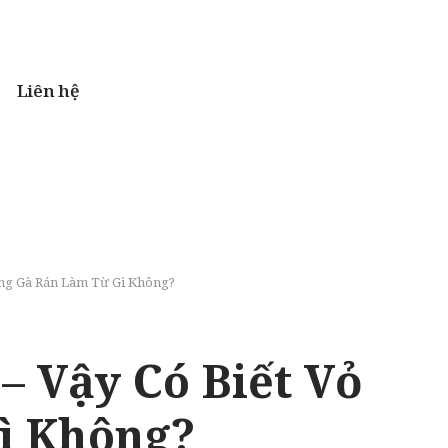
Liên hệ
ng Gà Rán Làm Từ Gì Không?
 Vậy Có Biết Vỏ
ì Không?