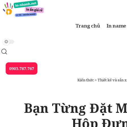
Trang chủ
In name
0903.787.767
Kiến thức
>
Thiết kế và sản x
Bạn Từng Đặt M
Hộp Đựn