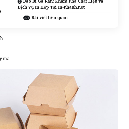
Bao Bì Gà Rán: Khám Phá Chất Liệu và
Dịch Vụ In Hộp Tại In-nhanh.net
p
Bài viết liên quan
ch
igma