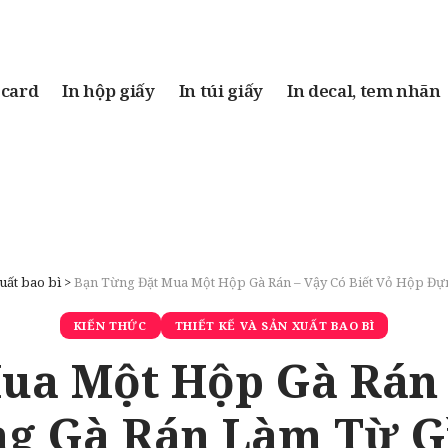
 card
In hộp giấy
In túi giấy
In decal, tem nhãn
uất bao bì
>
Bạn Từng Đặt Mua Một Hộp Gà Rán – Vậy Có Biết Vỏ Hộp Đự
KIẾN THỨC
THIẾT KẾ VÀ SẢN XUẤT BAO BÌ
ua Một Hộp Gà Rán –
g Gà Rán Làm Từ G